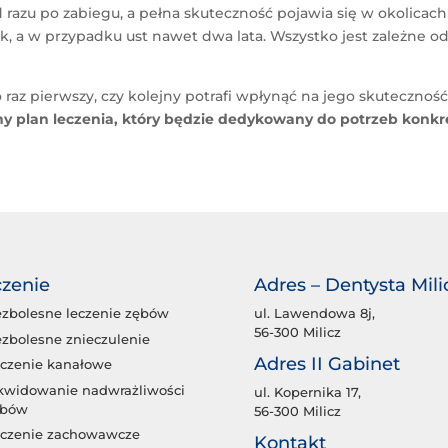
 razu po zabiegu, a pełna skuteczność pojawia się w okolicac
ok, a w przypadku ust nawet dwa lata. Wszystko jest zależne
raz pierwszy, czy kolejny potrafi wpłynąć na jego skutecznoś
plan leczenia, który będzie dedykowany do potrzeb konkr
zenie
Adres – Dentysta Mili
zbolesne leczenie zębów
ul. Lawendowa 8j,
56-300 Milicz
zbolesne znieczulenie
Adres II Gabinet
czenie kanałowe
kwidowanie nadwrażliwości
ul. Kopernika 17,
ębów
56-300 Milicz
czenie zachowawcze
Kontakt