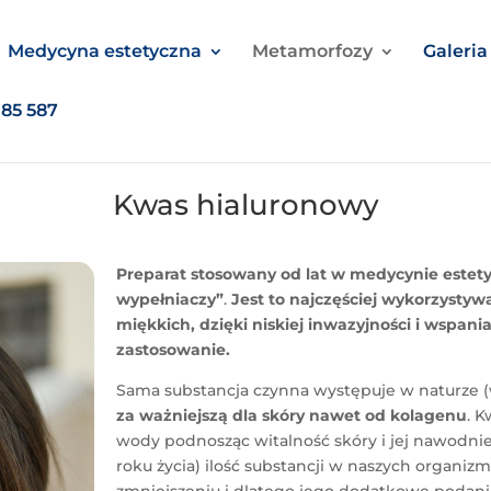
Medycyna estetyczna
Metamorfozy
Galeria
085 587
Kwas hialuronowy
Preparat stosowany od lat w medycynie estety
wypełniaczy”
.
Jest to najczęściej wykorzysty
miękkich, dzięki niskiej inwazyjności i wspani
zastosowanie.
Sama substancja czynna występuje w naturze 
za ważniejszą dla sk
óry nawet od kolagenu
. K
wody podnosząc witalność sk
óry i jej nawodni
roku życia) ilość substancji w naszych organi