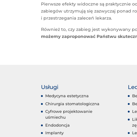
Pierwsze efekty widoczne są praktycznie od
zabieg
ów utrzymują się zazwyczaj ponad r
i przestrzegania zaleceń lekarza.
R
ównież to, czy zabieg jest wykonywany po 
możemy zaproponować Państwu skuteczny 
Usługi
Lec
Medycyna estetyczna
Be
Chirurgia stomatologiczna
Be
Cyfrowe projektowanie
Le
uśmiechu
Li
Endodoncja
z
Implanty
Le