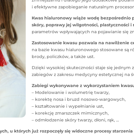
zmniejszeniu i dlatego jego dodatkowe podan
i efektywne zapobieganie naturalnym procesom
Kwas hialuronowy wiąże wodę bezpośrednio pr
skóry, poprawy jej wilgotności, plastyczności i
parametr
ów wpływających na pojawianie się z
Zastosowanie kwasu pozwala na nawilżenie c
na bazie kwasu hialuronowego stosowane są r
brody, policzk
ów, a także ust.
Dzięki wysokiej skuteczności staje się jednym 
zabieg
ów z zakresu medycyny estetycznej na ś
Zabiegi wykonywane z wykorzystaniem kwasu 
– Modelowanie i wolumetrię twarzy,
– korektę nosa i bruzd nosowo-wargowych,
– kształtowanie i wypełnianie ust,
– korekcję zmarszczek mimicznych,
– odmłodzenie sk
óry twarzy, dł
oni, rąk, …
ych, u których już rozpoczęły się widoczne procesy starzenia