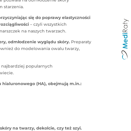
ie pozwala na odmłodzenie sk
óry
 starzenia.
zyczyniając się do poprawy elastyczności
 rozciągliwoś
ci
– czyli wszystkich
marszczek na naszych twarzach.
ery, odmłodzenie wyglądu sk
óry.
Preparaty
ównież do modelowania owalu twarzy,
z najbardziej popularnych
wiecie.
hialuronowego (HA), obejmują m.in.:
 sk
óry na twarzy, dekolcie, czy też szyi.