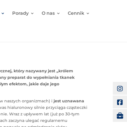
Porady
O nas
Cennik
cznej, który nazywany jest „kr
ólem
wany preparat do wypełniania tkanek
ałym efektom, jakie daje jego
(w naszych organizmach) i
jest uznawana
was hialuronowy silnie przyciąga cząsteczki
enie. Wraz z upływem lat (już po 30-tym
zmach zaczyna ulegać regularnemu