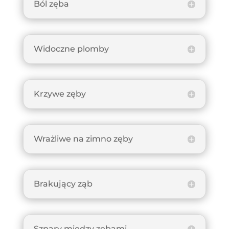
Ból zęba
Widoczne plomby
Krzywe zęby
Wrażliwe na zimno zęby
Brakujący ząb
Szpary między zębami