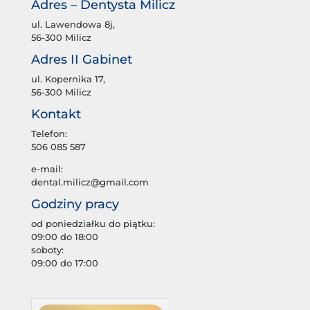
Adres – Dentysta Milicz
ul. Lawendowa 8j,
56-300 Milicz
Adres II Gabinet
ul. Kopernika 17,
56-300 Milicz
Kontakt
Telefon:
506 085 587
e-mail:
dental.milicz@gmail.com
Godziny pracy
od poniedziałku do piątku:
09:00 do 18:00
soboty:
09:00 do 17:00