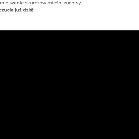
mniejszenie skurczów mięśni żuchwy.
zucie już dziś!