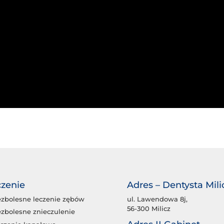
zenie
Adres – Dentysta Mili
zbolesne leczenie zębów
ul. Lawendowa 8j,
56-300 Milicz
zbolesne znieczulenie