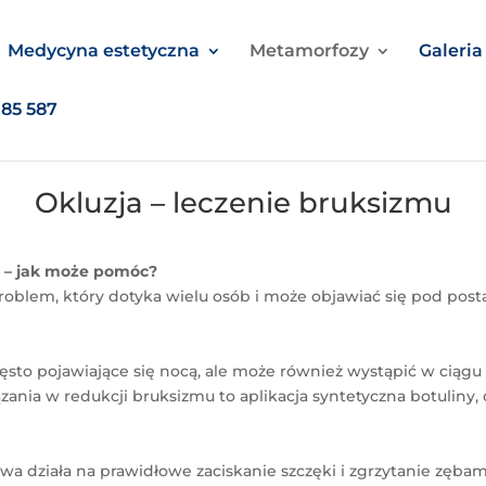
Medycyna estetyczna
Metamorfozy
Galeria
085 587
Okluzja – leczenie bruksizmu
u – jak może pomóc?
roblem, który dotyka wielu osób i może objawiać się pod po
zęsto pojawiające się nocą, ale może również wystąpić w ciąg
nia w redukcji bruksizmu to aplikacja syntetyczna botuliny, 
?
wa działa na prawidłowe zaciskanie szczęki i zgrzytanie zęba